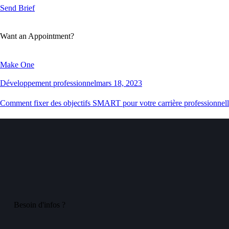
Send Brief
Want an Appointment?
Make One
Développement professionnel
mars 18, 2023
Comment fixer des objectifs SMART pour votre carrière professionnel
Besoin d'infos ?