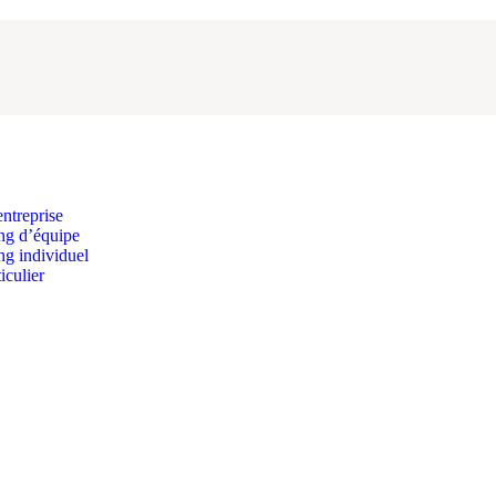
ntreprise
ng d’équipe
g individuel
iculier
→