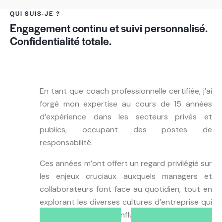
Ce coaching a été une révélation pour moi. Je me
QUI SUIS-JE ?
suis découvert un leadership puissant qui a
Engagement continu et suivi personnalisé.
transformé mon approche avec mon équipe. Ce
Confidentialité totale.
coaching a été la clé de notre réussite commune.
Jean-Yves
Chef de service
En tant que coach professionnelle certifiée, j’ai
forgé mon expertise au cours de 15 années
d’expérience dans les secteurs privés et
publics, occupant des postes de
Son coaching personnalisé m’a permis de mettre
responsabilité.
des mots sur mes défis et de les surmonter avec
assurance. Grâce à ses qualités de coach
Ces années m’ont offert un regard privilégié sur
inspirante, j’ai pu me révéler et découvrir tout mon
les enjeux cruciaux auxquels managers et
potentiel de leader.
collaborateurs font face au quotidien, tout en
explorant les diverses cultures d’entreprise qui
David
ont profondément influencé ma vision du