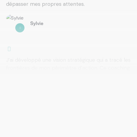
dépasser mes propres attentes.
Sylvie
J’ai développé une vision stratégique qui a tracé les
frontières de mon périmètre d’action. Ce coaching
m’a donné la force de dire non avec assurance et
de me concentrer sur l’essentiel.
Laurent
Directeur des opérations