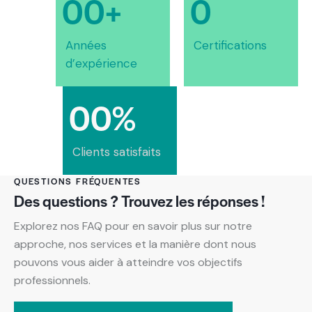
0
0
+
0
Chef d’entreprise à Lyon
management
En savoir plus
Années
Certifications
d’expérience
Aurélie est un véritable catalyseur de réussite.
Aujourd’hui, je suis un manager transformé, fier de
0
0
%
mon équipe et confiant en mon potentiel de
leader.
Clients satisfaits
Christophe
QUESTIONS FRÉQUENTES
Directeur
Des questions ? Trouvez les réponses !
Explorez nos FAQ pour en savoir plus sur notre
approche, nos services et la manière dont nous
Grâce à son coaching incroyable, Aurélie a su me
pouvons vous aider à atteindre vos objectifs
guider avec une empathie remarquable. Au fil des
professionnels.
séances, j’ai pris conscience de mon potentiel
caché.